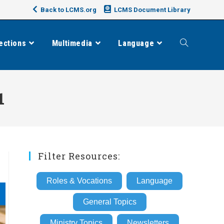
Back to LCMS.org
LCMS Document Library
ections
Multimedia
Language
Toggle
website
1
search
Filter Resources:
Roles & Vocations
Language
General Topics
Ministry Topics
Newsletters