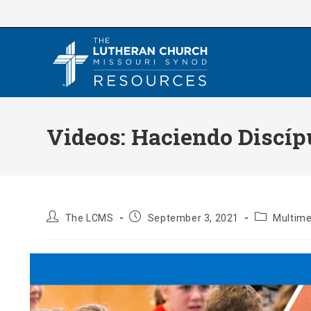
Skip
to
content
Videos: Haciendo Discíp
Post
Post
Post
The LCMS
September 3, 2021
Multime
author:
published:
category: