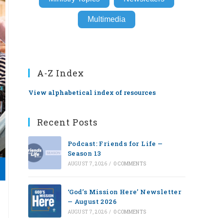
Multimedia
A-Z Index
View alphabetical index of resources
Recent Posts
Podcast: Friends for Life —
Season 13
AUGUST 7, 2026
/
0 COMMENTS
‘God’s Mission Here’ Newsletter
— August 2026
AUGUST 7, 2026
/
0 COMMENTS