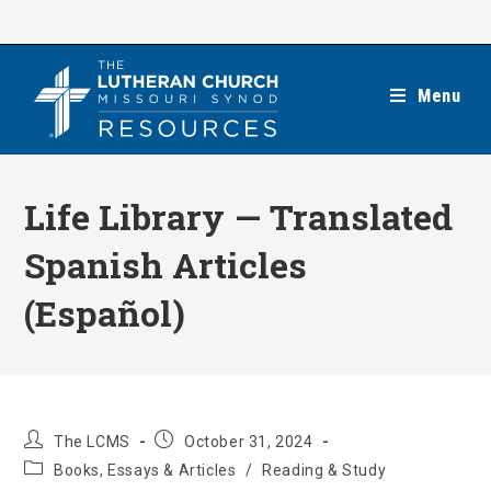
Skip
to
content
Menu
Life Library — Translated
Spanish Articles
(Español)
Post
Post
The LCMS
October 31, 2024
author:
published:
Post
Books, Essays & Articles
/
Reading & Study
category: