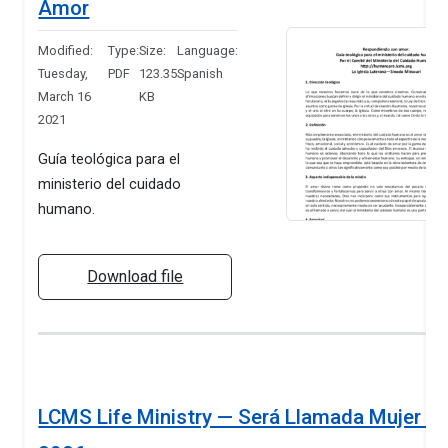
Amor
Modified:
Type:
Size:
Language:
Tuesday,
PDF
123.35
Spanish
March 16
KB
2021
Guía teológica para el
ministerio del cuidado
humano.
Download file
LCMS Life Ministry — Será Llamada Mujer —