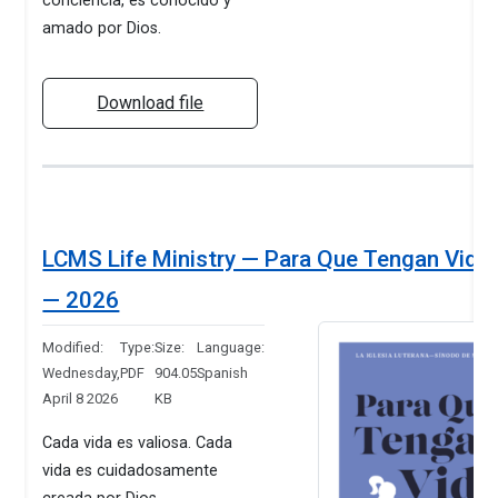
conciencia, es conocido y
amado por Dios.
Download file
LCMS Life Ministry — Para Que Tengan Vida
— 2026
Modified:
Type:
Size:
Language:
Wednesday,
PDF
904.05
Spanish
April 8 2026
KB
Cada vida es valiosa. Cada
vida es cuidadosamente