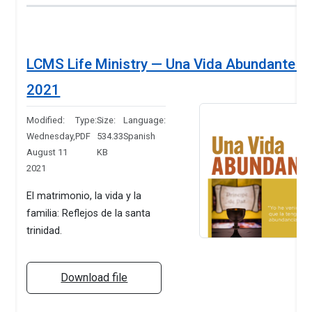
LCMS Life Ministry — Una Vida Abundante —
2021
Modified:
Type:
Size:
Language:
Wednesday,
PDF
534.33
Spanish
August 11
KB
2021
El matrimonio, la vida y la
familia: Reflejos de la santa
trinidad.
Download file