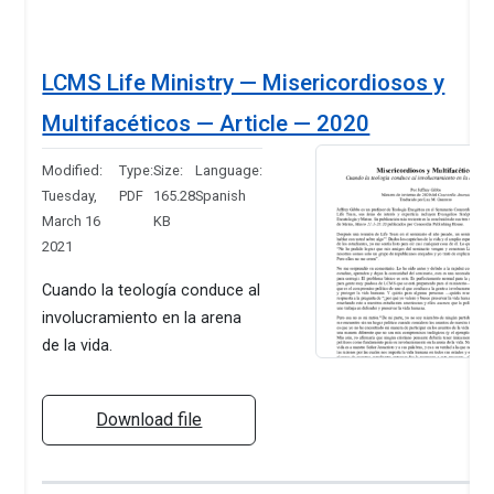
LCMS Life Ministry — Misericordiosos y
Multifacéticos — Article — 2020
Modified:
Type:
Size:
Language:
Tuesday,
PDF
165.28
Spanish
March 16
KB
2021
Cuando la teología conduce al
involucramiento en la arena
de la vida.
Download file