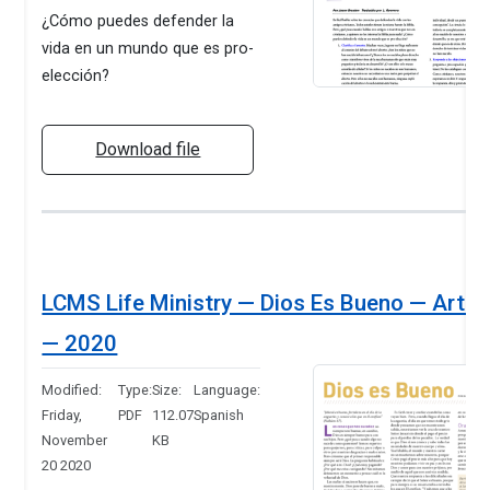
¿Cómo puedes defender la
vida en un mundo que es pro-
elección?
Download file
LCMS Life Ministry — Dios Es Bueno — Articl
— 2020
Modified:
Type:
Size:
Language:
Friday,
PDF
112.07
Spanish
November
KB
20 2020